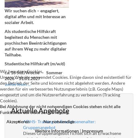
Wir suchen dich – engagiert,
digital affin und mit Interesse an
sozialer Arbeit.
Als studentische Hilfskraft
begleitest du Menschen mit
psychischen Beeinträchtigungen
auf ihrem Weg zu mehr digitaler
Teilhabe.
Studentische Hilfskraft (m/w/d)
Wir benutzen Cookies
ca. 16 Std./Woche · Sommer
Unsere Website verwendet Cookies. Einige davon sind existentiell für
2026 – 31.01.2027
den Betrieb der Seite und können nicht abgelehnt werden. Andere
weiterlesen ...
werden für ein verbessertes Nutzungserlebnis (z.B. Google Maps)
eingesetzt und um die Nutzererfahrung zu verbessern (Tracking
Cookies).
Bei Ablehnung der nicht notwendigen Cookies stehen nicht alle
Aktuelle Angebote
Funktionen der Seite zur Verfügung.
Akzeptieren
Nur notwendige
ADHS- Training im Erwachsenenalter:
Gruppenangebot
Weitere Informationen
|
Impressum
Dieses Gruppenangebot richtet sich an Erwachsene